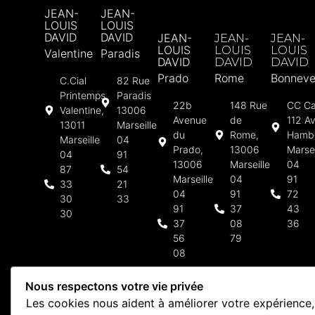
JEAN-
JEAN-
LOUIS
LOUIS
DAVID
DAVID
JEAN-
JEAN-
JEAN-
LOUIS
LOUIS
LOUIS
Valentine
Paradis
DAVID
DAVID
DAVID
Prado
Rome
Bonneve
C.Cial
82 Rue
Printemps
Paradis
22b
148 Rue
CC Ca
Valentine,
13006
Avenue
de
112 Av
13011
Marseille
du
Rome,
Hamb
Marseille
04
Prado,
13006
Marsei
04
91
13006
Marseille
04
87
54
Marseille
04
91
33
21
04
91
72
30
33
91
37
43
30
37
08
36
56
79
08
Nous respectons votre vie privée
Les cookies nous aident à améliorer votre expérience,
Mentions légales
Politique de confidentialité
Nous recrutons